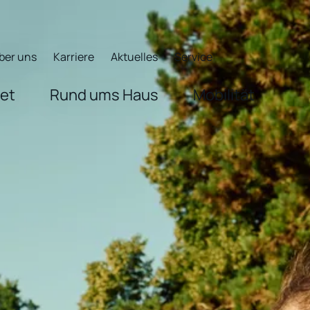
ber uns
Karriere
Aktuelles
Service
net
Rund ums Haus
Mobilität