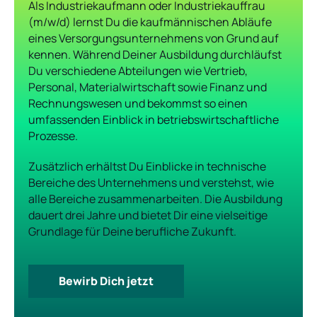
Als Industriekaufmann oder Industriekauffrau
(m/w/d) lernst Du die kaufmännischen Abläufe
eines Versorgungsunternehmens von Grund auf
kennen. Während Deiner Ausbildung durchläufst
Du verschiedene Abteilungen wie Vertrieb,
Personal, Materialwirtschaft sowie Finanz und
Rechnungswesen und bekommst so einen
umfassenden Einblick in betriebswirtschaftliche
Prozesse.
Zusätzlich erhältst Du Einblicke in technische
Bereiche des Unternehmens und verstehst, wie
alle Bereiche zusammenarbeiten. Die Ausbildung
dauert drei Jahre und bietet Dir eine vielseitige
Grundlage für Deine berufliche Zukunft.
Bewirb Dich jetzt