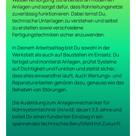
Anlagen und sorgst dafür, dass Rohrleitungsnetze
zuverlässig funktionieren. Dabei lernst Du,
technische Unterlagen zu verstehen und selbst
zu erstellen sowie verschiedene
Fertigungstechniken sicher anzuwenden.
In Deinem Arbeitsalltag bist Du sowohl in der
Werkstatt als auch auf Baustellen im Einsatz. Du
fertigst und montierst Anlagen, prüfst Systeme
auf Dichtigkeit und Funktion und stellst sicher,
dass alles einwandfrei läuft. Auch Wartungs- und
Reparaturarbeiten gehören dazu, genauso wie das
Beheben von Störungen.
Die Ausbildung zum Anlagenmechaniker für
Rohrsystemtechnik (m/w/d) dauert 3,5 Jahre und
bietet Dir einen fundierten Einstieg in ein
spannendes technisches Berufsfeld mit Zukunft.