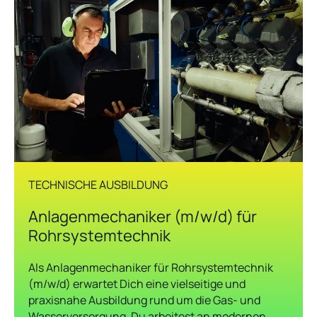
TECHNISCHE AUSBILDUNG
Anlagenmechaniker (m/w/d) für
Rohrsystemtechnik
Als Anlagenmechaniker für Rohrsystemtechnik
(m/w/d) erwartet Dich eine vielseitige und
praxisnahe Ausbildung rund um die Gas- und
Wasserversorgung. Du arbeitest an modernen