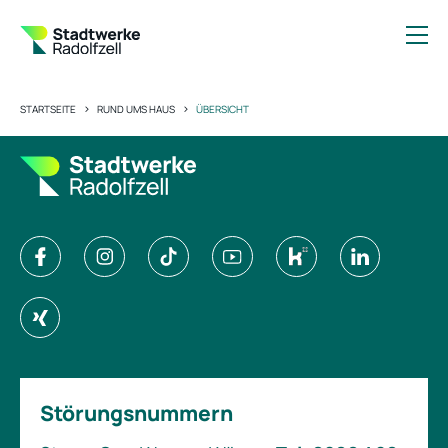
>
>
STARTSEITE
RUND UMS HAUS
ÜBERSICHT
Störungsnummern