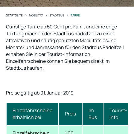
>
>
>
STARTSEITE
MOBILITÄT
STADTBUS
TARIFE
Günstige Tarife ab 50 Cent pro Fahrt und eine enge
Taktung machen den Stadtbus Radolfzell zu einer
attraktiven und häufig genutzten Mobilitätslösung.
Monats- und Jahreskarten für den Stadtbus Radolfzell
erhalten Sie in der Tourist-Information.
Einzelfahrscheine können Sie bequem direkt im
Stadtbus kaufen.
Preise gültig ab 01. Januar 2019
Einzelfahrscheine
Im
Tourist-
Preis
erhältlich bei
Bus
Info
Einzelfahrschein
1,00