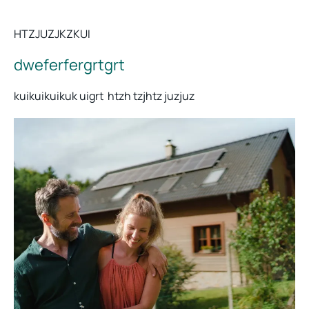
HTZJUZJKZKUI
dweferfergrtgrt
kuikuikuikuk uigrt htzh tzjhtz juzjuz