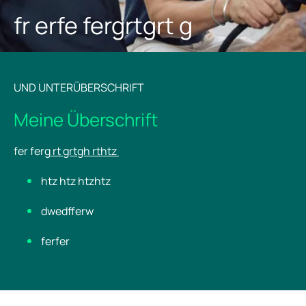
fr erfe fergrtgrt g
UND UNTERÜBERSCHRIFT
Meine Überschrift
fer ferg
rt grtgh rthtz
htz htz htzhtz
dwedfferw
ferfer