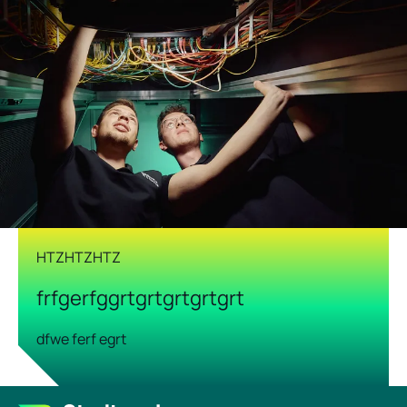
HTZHTZHTZ
frfgerfggrtgrtgrtgrtgrt
dfwe ferf egrt