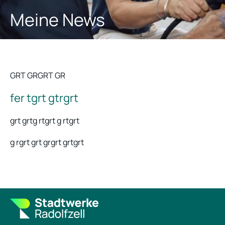
Meine News
GRT GRGRT GR
fer tgrt gtrgrt
grt grtg rtgrt g rtgrt
g rgrt grt grgrt grtgrt